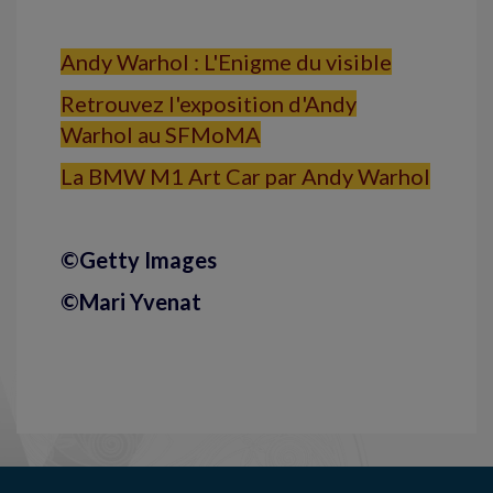
Andy Warhol : L'Enigme du visible
Retrouvez l'exposition d'Andy
Warhol au SFMoMA
La BMW M1 Art Car par Andy Warhol
©Getty Images
©Mari Yvenat