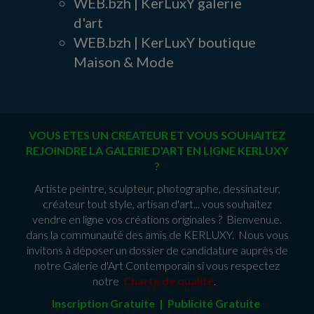
WEB.bzh | KerLuxY galerie
d'art
WEB.bzh | KerLuxY boutique
Maison & Mode
VOUS ETES UN CREATEUR ET VOUS SOUHAITEZ
REJOINDRE LA GALERIE D'ART EN LIGNE KERLUXY
?
Artiste peintre, sculpteur, photographe, dessinateur,
créateur tout style, artisan d'art... vous souhaitez
vendre en ligne vos créations originales ? Bienvenu.e.
dans la communauté des amis de KERLUXY. Nous vous
invitons à déposer un dossier de candidature auprès de
notre Galerie d'Art Contemporain si vous respectez
notre
Charte de qualité
.
Inscription Gratuite | Publicité Gratuit
e