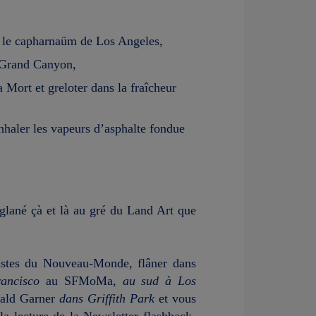
er le capharnaüm de Los Angeles,
u Grand Canyon,
a Mort et greloter dans la fraîcheur
nhaler les vapeurs d’asphalte fondue
 glané çà et là au gré du Land Art que
istes du Nouveau-Monde, flâner dans
ancisco
au SFMoMa,
au sud à Los
bald Garner
dans Griffith Park
et vous
a lecture de la Newsletter flashback-