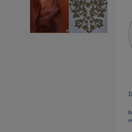
T
P
a