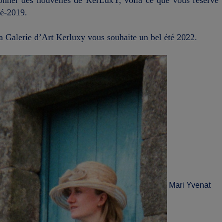
té-2019.
a Galerie d’Art Kerluxy vous souhaite un bel été 2022.
Mari Yvena