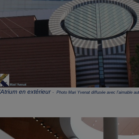
’Atrium en extérieur
Photo Mari Yvenat diffusée avec l’aimable 
-