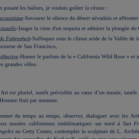
n posant les balises, je voulais goûter la césure :
acoustique
-Savourer le silence du désert névadain et affront
visuelle
-Jauger la cime d'un sequoia et admirer la plongée d
d
e Fahrenheit
-Suffoquer sous le climat aride de la Vallée de l
octurne de San Francisco,
olfactive
-Humer le parfum de la
« California Wild Rose » et i
es grandes villes.
’Art est pluriel, tantôt prévisible au cœur d’un musée, tantôt
’Homme finit par nommer.
onner du temps au temps, observer, dialoguer avec les Art
eux musées californiens emblématiques -
au nord à San Fr
ngeles
au Getty Center, contempler la sculpture de L. Archi
onner des nouvelles de KerLuxY, voilà ce que vous réserve l