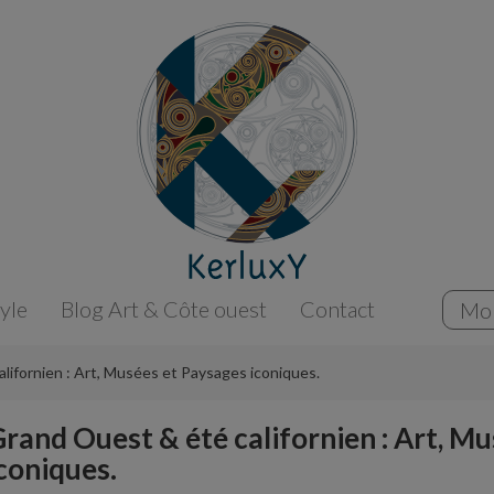
tyle
Blog Art & Côte ouest
Contact
Mo
lifornien : Art, Musées et Paysages iconiques.
rand Ouest & été californien : Art, M
coniques.