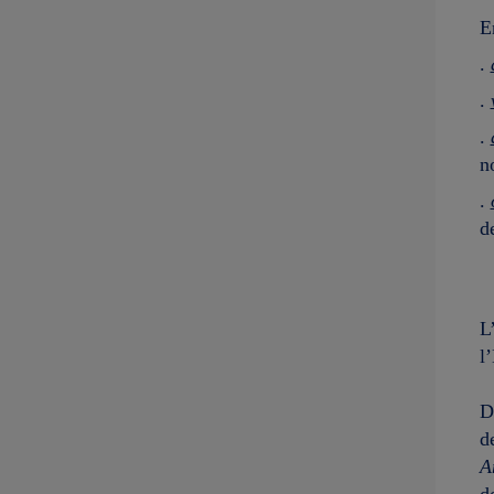
E
.
.
.
n
.
d
L
l
D
d
A
d