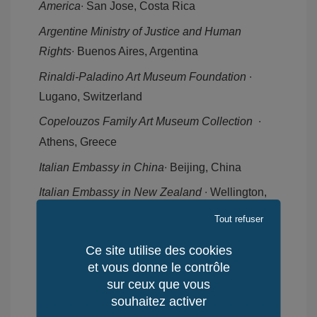
America
∙ San Jose, Costa Rica
Argentine Ministry of Justice and Human
Rights
∙ Buenos Aires, Argentina
Rinaldi-Paladino Art Museum Foundation
∙
Lugano, Switzerland
Copelouzos Family Art Museum
Collection
∙
Athens, Greece
Italian Embassy in China
∙ Beijing, China
Italian Embassy in New Zealand
∙ Wellington,
New Zealand
Tout refuser
Quirinale Art Collection ∙ Italian Presidency of
Ce site utilise des cookies
the Republic
∙ Roma, Italy
et vous donne le contrôle
sur ceux que vous
souhaitez activer
Montecitorio Palace ∙ Italian Parliament ∙