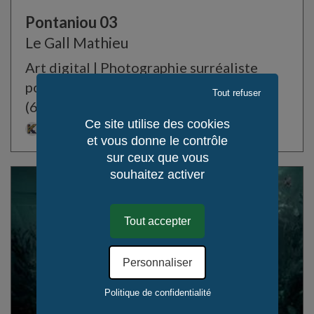
Pontaniou 03
Le Gall Mathieu
Art digital | Photographie surréaliste
poisson prison
Tout refuser
(60 cm x 90 cm)
Ce site utilise des cookies
Celtland-Bretagne
et vous donne le contrôle
sur ceux que vous
souhaitez activer
Tout accepter
Personnaliser
Politique de confidentialité