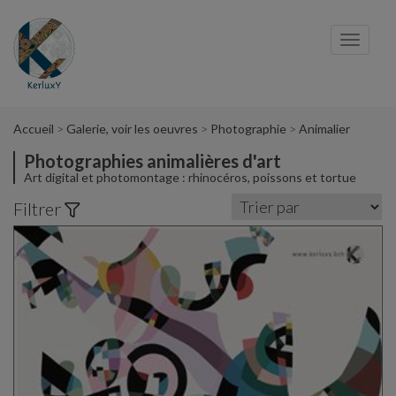
Panneau de gestion des cookies
Toggl
navig
Accueil
Galerie, voir les oeuvres
Photographie
Animalier
Photographies animalières d'art
Art digital et photomontage : rhinocéros, poissons et tortue
Filtrer