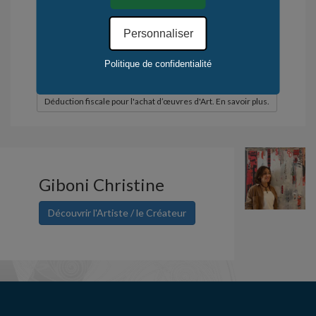
France
Mode de fabrication : manuel
Personnaliser
Quantité / Monde : 1
Quantité / KerLuxY : 1
Politique de confidentialité
.
Déduction fiscale pour l'achat d’œuvres d'Art. En savoir plus.
Giboni Christine
Découvrir l'Artiste / le Créateur