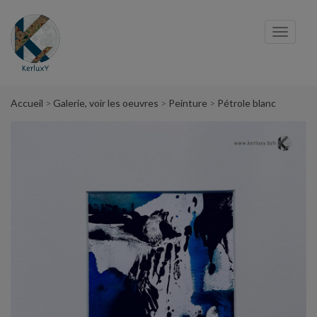
Panneau de gestion des cookies
Toggl
navig
Accueil
Galerie, voir les oeuvres
Peinture
Pétrole blanc