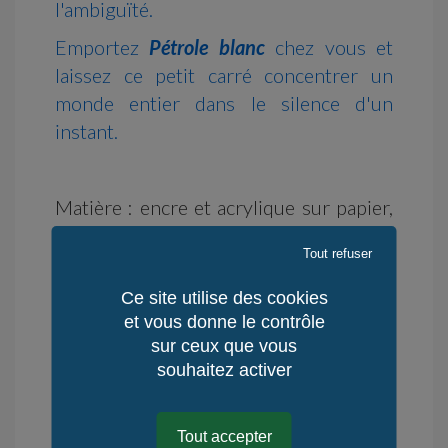
l'ambiguïté.
Emportez
Pétrole blanc
chez vous et
laissez ce petit carré concentrer un
monde entier dans le silence d'un
instant.
Matière : encre et acrylique sur papier,
vendue avec un passe-partout 20x20
Tout refuser
cm.
Ce site utilise des cookies
et vous donne le contrôle
Disponibilité : en stock
sur ceux que vous
Délai d'Expédition : 14 jours
souhaitez activer
Délai de Rétractation : 14 jours
Lieu de fabrication : Reste du monde -
Tout accepter