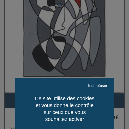
Tout refuser
Ce site utilise des cookies
et vous donne le contrôle
sur ceux que vous
465,00 €
souhaitez activer