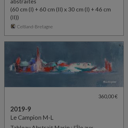
abstraites
(60 cm (I) + 60 cm (II) x 30 cm (I) + 46 cm
(II))
Celtland-Bretagne
360,00 €
2019-9
Le Campion M-L
Tableau Abstrait Marin : l'Île aux