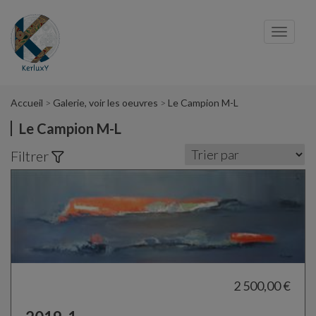
Panneau de gestion des cookies
Toggl
navig
Accueil
Galerie, voir les oeuvres
Le Campion M-L
Le Campion M-L
Filtrer
2 500,00 €