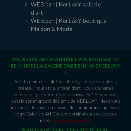
WEB.bzh | KerLuxY galerie
d'art
WEB.bzh | KerLuxY boutique
Maison & Mode
VOUS ETES UN CREATEUR ET VOUS SOUHAITEZ
REJOINDRE LA GALERIE D'ART EN LIGNE KERLUXY
?
Artiste peintre, sculpteur, photographe, dessinateur,
créateur tout style, artisan d'art... vous souhaitez
vendre en ligne vos créations originales ? Bienvenu.e.
dans la communauté des amis de KERLUXY. Nous vous
invitons à déposer un dossier de candidature auprès de
notre Galerie d'Art Contemporain si vous respectez
notre
Charte de qualité
.
Inscription Gratuite | Publicité Gratuit
e