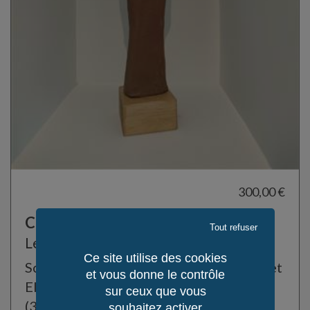
300,00 €
Complicité
Tout refuser
Le Campion M-L
Ce site utilise des cookies
Sculpture Couple Enlacé : Minimalisme et
et vous donne le contrôle
Elégance
sur ceux que vous
(35,5 cm x 10 cm)
souhaitez activer