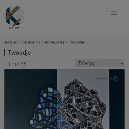
Panneau de gestion des cookies
Toggl
navig
Accueil
Galerie, voir les oeuvres
Twoodje
Twoodje
Filtrer