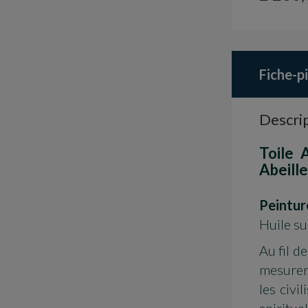
Fiche-p
Descri
Toile 
Abeill
Peintu
Huile sur
Au fil d
mesurer 
les civi
spiritue