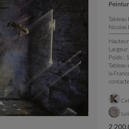
Peintu
Tableau 
Nicolas 
Hauteur
Largeur 
Poids : 
Tableau 
la France
contact
Cel
Sol
2 200,