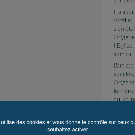
Il a app
Virgile,
s'en éta
Origène
l'Eglise
admirati
L'artis
abeilles,
Origène
lumière.
qu'un, n
Disponib
 utilise des cookies et vous donne le contrôle sur ceux 
souhaitez activer
Délai d'