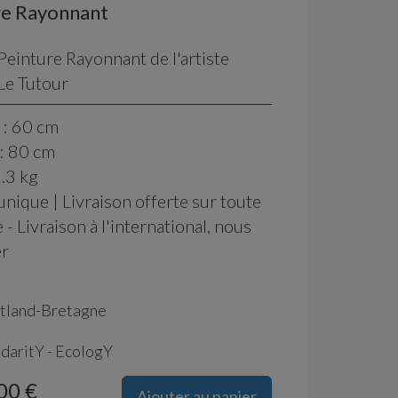
re Rayonnant
Peinture Rayonnant de l'artiste
Le Tutour
 : 60 cm
: 80 cm
1.3 kg
unique | Livraison offerte sur toute
 - Livraison à l'international, nous
er
tland-Bretagne
idaritY - EcologY
00 €
Ajouter au panier