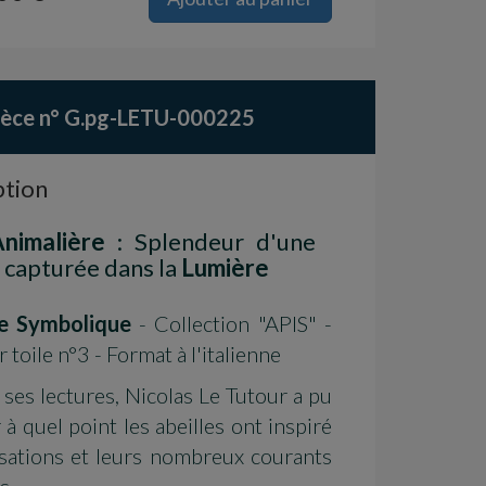
ièce n° G.pg-LETU-000225
ption
Animalière
: Splendeur d'une
e
capturée dans la
Lumière
re Symbolique
- Collection "APIS" -
 toile n°3 - Format à l'italienne
e ses lectures, Nicolas Le Tutour a pu
à quel point les abeilles ont inspiré
lisations et leurs nombreux courants
ls.