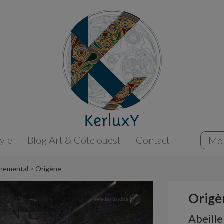
tyle
Blog Art & Côte ouest
Contact
Mo
nnemental
Origène
Origè
Abeille