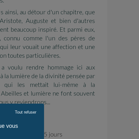
ris ainsi, au détour d'un chapitre, que
 Aristote, Auguste et bien d'autres
ient beaucoup inspiré. Et parmi eux,
, connu comme l'un des pères de
, qui leur vouait une affection et une
on toutes particulières.
te a voulu rendre hommage ici aux
 à la lumière de la divinité pensée par
 qui les mettait lui-même à la
 Abeilles et lumière ne font souvent
ous y reviendrons...
Tout refuser
ilité : en stock
que vous
Expédition : 10-15 jours