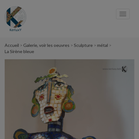
Panneau de gestion des cookies
Toggl
navig
Accueil
Galerie, voir les oeuvres
Sculpture
métal
La Sirène bleue