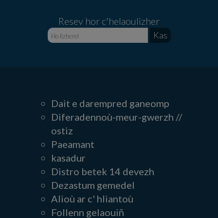
Resev hor c'helaoulizher
Dait e darempred ganeomp
Diferadennoù-meur-gwerzh //
ostiz
Paeamant
kasadur
Distro betek 14 devezh
Dezastum gemedel
Alioù ar c' hliantoù
Follenn gelaouiñ