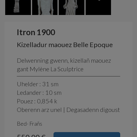
Itron 1900
Kizelladur maouez Belle Epoque
Delwenning gwenn, kizellañ maouez
gant Mylène La Sculptrice
Uhelder : 31 sm
Ledander : 10 sm
Pouez : 0,854 k
Oberenn arz unel | Degasadenn digoust
Bed- Frañs