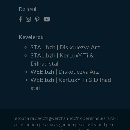
Da heul
Keveleroù
STAL.bzh | Diskouezva Arz
STAL.bzh | KerLuxY Ti &
Dilhad stal
WEB.bzh | Diskouezva Arz
WEB.bzh | KerLuxY Ti & Dilhad
stal
Fellout a ra deoc'h gwerzhañ hoc'h oberennoù-arz rak:
an arzourien pe ar vravigourien pe an artizaned pe ur