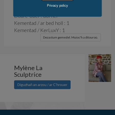
Distroadenn : 14 devezh
Privacy policy
Obererezh-lec'h : Bed - Frañs
Doare-ober : dornel
Kementad / ar bed holl : 1
Kementad / KerLuxY : 1
Dezastum gemedel. Muioc'h a ditouroù.
Mylène La
Sculptrice
Diguzhañ an arzou / ar C'hrouer