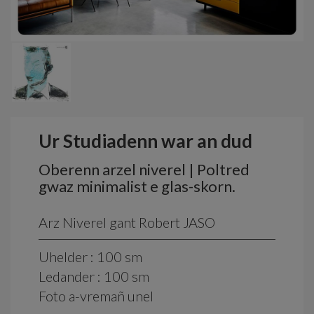
Ur Studiadenn war an dud
Oberenn arzel niverel | Poltred
gwaz minimalist e glas-skorn.
Arz Niverel gant Robert JASO
Uhelder : 100 sm
Ledander : 100 sm
Foto a-vremañ unel