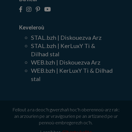
Keveleroù
STAL.bzh | Diskouezva Arz
STAL.bzh | KerLuxY Ti &
Dilhad stal
WEB.bzh | Diskouezva Arz
WEB.bzh | KerLuxY Ti & Dilhad
stal
Fellout a ra deoc'h gwerzhañ hoc'h oberennoù-arz rak:
an arzourien pe ar vravigourien pe an artizaned pe ur
pennoù-embregerezh oc'h.
Lennit hor
C'harta kalite