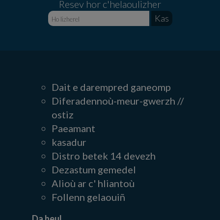
Resev hor c'helaoulizher
Dait e darempred ganeomp
Diferadennoù-meur-gwerzh //
ostiz
Paeamant
kasadur
Distro betek 14 devezh
Dezastum gemedel
Alioù ar c' hliantoù
Follenn gelaouiñ
Da heul