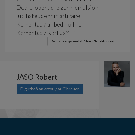
Doare-ober : dre zorn, emulsion
luc'hskeudenniñ artizanel
Kementad / ar bed holl : 1
Kementad / KerLuxY : 1
Dezastum gemedel. Muioc'h a ditouroù.
JASO Robert
Diguzhañ an arzou / ar C'hrouer