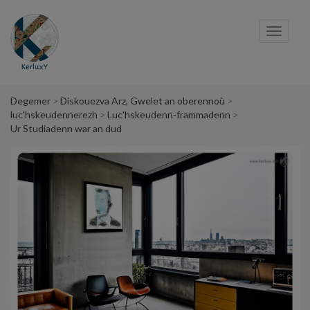
Cookies management panel
Toggl
navig
Degemer
Diskouezva Arz, Gwelet an oberennoù
luc'hskeudennerezh
Luc'hskeudenn-frammadenn
Ur Studiadenn war an dud