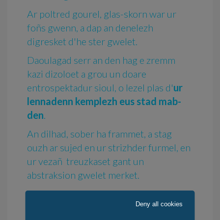
Ar poltred gourel, glas-skorn war ur
foñs gwenn, a dap an denelezh
digresket d'he ster gwelet.
Daoulagad serr an den hag e zremm
kazi dizoloet a grou un doare
entrospektadur sioul, o lezel plas d'
ur
lennadenn kemplezh eus stad mab-
den
.
An dilhad, sober ha frammet, a stag
ouzh ar sujed en ur strizhder furmel, en
ur vezañ treuzkaset gant un
abstraksion gwelet merket.
Kinnig a ra an oberenn, dre he
Deny all cookies
minimalouriezh reizhet, ur preder war