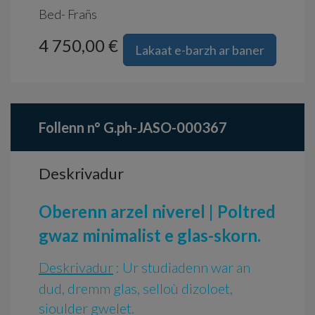
Bed- Frañs
4 750,00 €
Lakaat e-barzh ar baner
Follenn n° G.ph-JASO-000367
Deskrivadur
Oberenn arzel niverel | Poltred
gwaz minimalist e glas-skorn.
Deskrivadur
: Ur studiadenn war an
dud, dremm glas, selloù dizoloet,
sioulder gwelet.