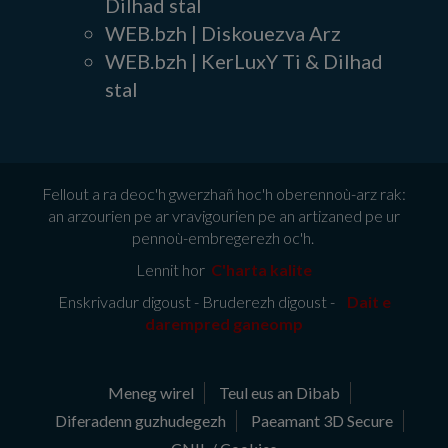
Dilhad stal
WEB.bzh | Diskouezva Arz
WEB.bzh | KerLuxY Ti & Dilhad
stal
Fellout a ra deoc'h gwerzhañ hoc'h oberennoù-arz rak:
an arzourien pe ar vravigourien pe an artizaned pe ur
pennoù-embregerezh oc'h.
Lennit hor
C'harta kalite
Enskrivadur digoust - Bruderezh digoust -
Dait e
darempred ganeomp
Meneg wirel
Teul eus an Dibab
Diferadenn guzhudegezh
Paeamant 3D Secure