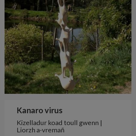
Kanaro virus
Kizelladur koad toull gwenn |
Liorzh a-vremañ