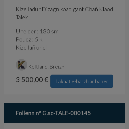
Kizelladur Dizagn koad gant Chañ Klaod
Talek
Uhelder : 180 sm
Pouez : 5 k.
Kizellañ unel
Keltland, Breizh
3 500,00 €
Lakaat e-barzh ar baner
Follenn n° G.sc-TALE-000145