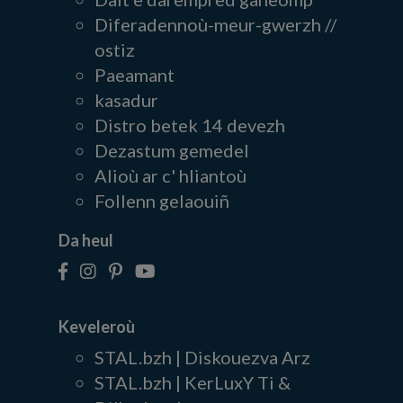
Diferadennoù-meur-gwerzh //
ostiz
Paeamant
kasadur
Distro betek 14 devezh
Dezastum gemedel
Alioù ar c' hliantoù
Follenn gelaouiñ
Da heul
Keveleroù
STAL.bzh | Diskouezva Arz
STAL.bzh | KerLuxY Ti &