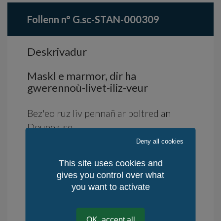
Follenn n° G.sc-STAN-000309
Deskrivadur
Maskl e marmor, dir ha
gwerennoù-livet-iliz-veur
Bez'eo ruz liv pennañ ar poltred an
Doueez-se.
Deny all cookies
This site uses cookies and
Sinadur arzour ha sinadur diouzhoc'h
gives you control over what
war an oberenn.
you want to activate
Testeni gwirionded e orin.
Deiziad krouiñ: 2015
OK, accept all