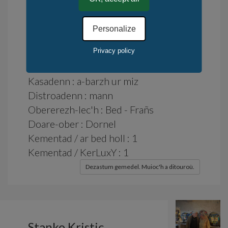
Degasadenn kinniget e Frañs ar
c'hevandir.
Personalize
Privacy policy
Dioueradus : e stok
Kasadenn : a-barzh ur miz
Distroadenn : mann
Obererezh-lec'h : Bed - Frañs
Doare-ober : Dornel
Kementad / ar bed holl : 1
Kementad / KerLuxY : 1
Dezastum gemedel. Muioc'h a ditouroù.
Stanko Kristic