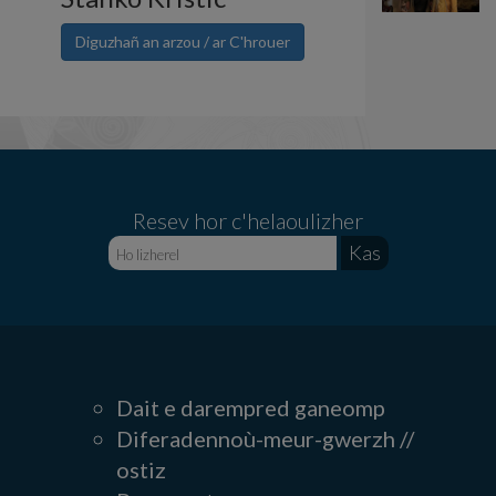
Diguzhañ an arzou / ar C'hrouer
Resev hor c'helaoulizher
Dait e darempred ganeomp
Diferadennoù-meur-gwerzh //
ostiz