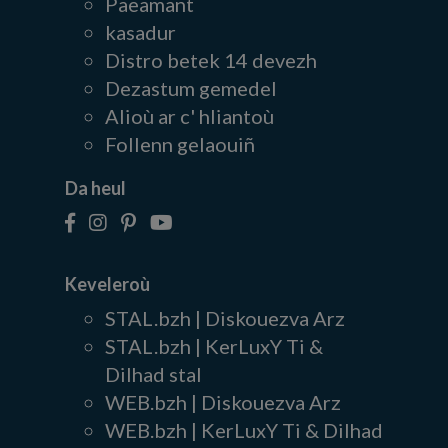
Paeamant
kasadur
Distro betek 14 devezh
Dezastum gemedel
Alioù ar c' hliantoù
Follenn gelaouiñ
Da heul
Keveleroù
STAL.bzh | Diskouezva Arz
STAL.bzh | KerLuxY Ti &
Dilhad stal
WEB.bzh | Diskouezva Arz
WEB.bzh | KerLuxY Ti & Dilhad