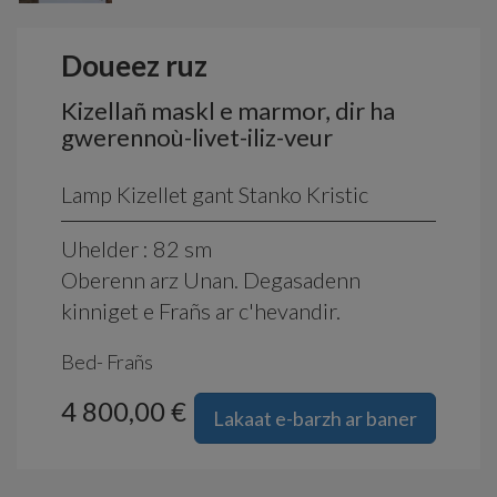
Doueez ruz
Kizellañ maskl e marmor, dir ha
gwerennoù-livet-iliz-veur
Lamp Kizellet gant Stanko Kristic
Uhelder : 82 sm
Oberenn arz Unan. Degasadenn
kinniget e Frañs ar c'hevandir.
Bed- Frañs
4 800,00 €
Lakaat e-barzh ar baner