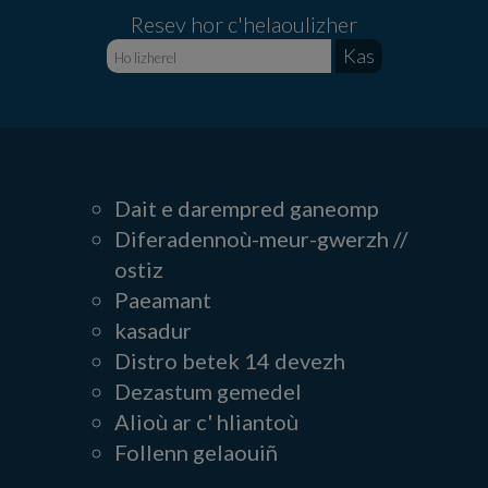
Resev hor c'helaoulizher
Dait e darempred ganeomp
Diferadennoù-meur-gwerzh //
ostiz
Paeamant
kasadur
Distro betek 14 devezh
Dezastum gemedel
Alioù ar c' hliantoù
Follenn gelaouiñ