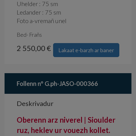
Uhelder : 75 sm
Ledander : 75 sm
Foto a-vremañ unel
Bed- Frañs
2 550,00 €
Lakaat e-barzh ar baner
Follenn n° G.ph-JASO-000366
Deskrivadur
Oberenn arz niverel | Sioulder
ruz, heklev ur vouezh kollet.