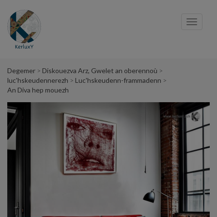
Cookies management panel
Toggl
navig
Degemer
Diskouezva Arz, Gwelet an oberennoù
luc'hskeudennerezh
Luc'hskeudenn-frammadenn
An Diva hep mouezh