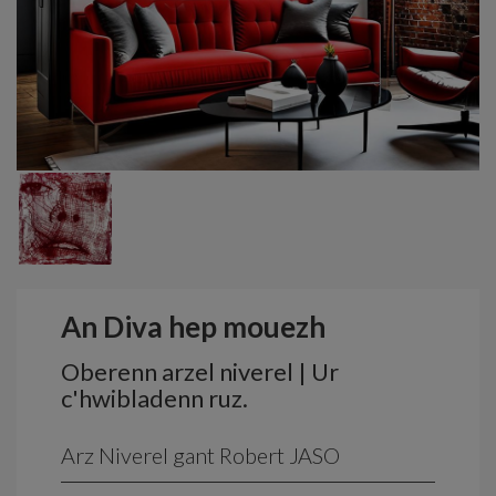
An Diva hep mouezh
Oberenn arzel niverel | Ur
c'hwibladenn ruz.
Arz Niverel gant Robert JASO