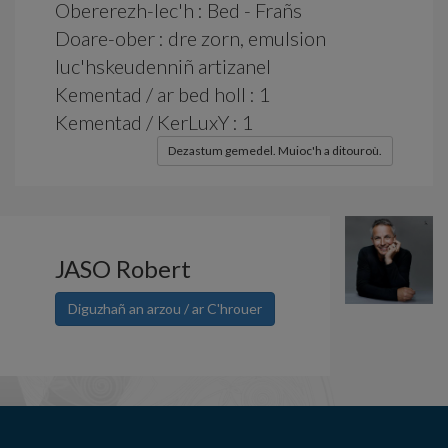
Obererezh-lec'h : Bed - Frañs
Doare-ober : dre zorn, emulsion
luc'hskeudenniñ artizanel
Kementad / ar bed holl : 1
Kementad / KerLuxY : 1
Dezastum gemedel. Muioc'h a ditouroù.
JASO Robert
Diguzhañ an arzou / ar C'hrouer