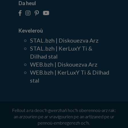
Da heul
Keveleroù
STAL.bzh | Diskouezva Arz
STAL.bzh | KerLuxY Ti &
Dilhad stal
WEB.bzh | Diskouezva Arz
WEB.bzh | KerLuxY Ti & Dilhad
stal
Fellout a ra deoc'h gwerzhañ hoc'h oberennoù-arz rak:
an arzourien pe ar vravigourien pe an artizaned pe ur
pennoù-embregerezh oc'h.