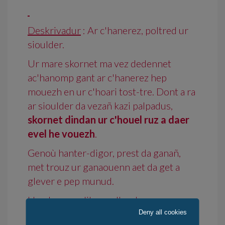
Deskrivadur
: Ar c'hanerez, poltred ur
sioulder.
Ur mare skornet ma vez dedennet
ac'hanomp gant ar c'hanerez hep
mouezh en ur c'hoari tost-tre. Dont a ra
ar sioulder da vezañ kazi palpadus,
s
kornet dindan ur c'houel ruz a daer
evel he vouezh
.
Genoù hanter-digor, prest da ganañ,
met trouz ur ganaouenn aet da get a
glever e pep munud.
Un oberenn dibar a c'houlenn ar
breskter, ar vouezh hag an emzalc'h.
Deny all cookies